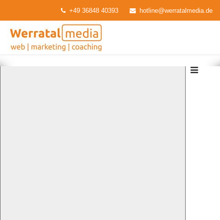
+49 36848 40393
hotline@werratalmedia.de