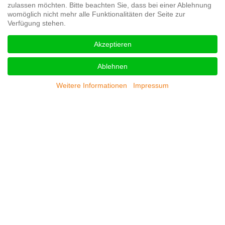
zulassen möchten. Bitte beachten Sie, dass bei einer Ablehnung
womöglich nicht mehr alle Funktionalitäten der Seite zur
Verfügung stehen.
Akzeptieren
Ablehnen
Weitere Informationen
Impressum
Das sagen unsere Kunden
Sabrina M.
Als Sie mir sagten Sie bringen mich auf Seite 1 bei Google, wollte
ich es nicht glauben. Sie hatten recht. Circa 2 Monate später