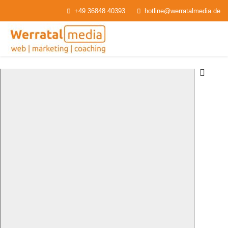
+49 36848 40393
hotline@werratalmedia.de